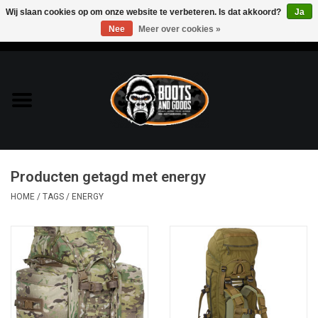
Wij slaan cookies op om onze website te verbeteren. Is dat akkoord?
Ja
Nee
Meer over cookies »
0 Artikelen - €0,00
Home
Bags & Packs
Bescherming
Producten getagd met energy
Kleding
HOME
/
TAGS
/
ENERGY
Lampen
Messen & Multitools
Schoenen