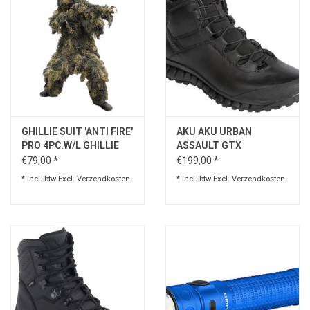
GHILLIE SUIT ′ANTI FIRE′
AKU AKU URBAN
PRO 4PC.W/L GHILLIE
ASSAULT GTX
SUIT ′ANTI FIRE′ PRO
GEVECHTSLAARZEN
€79,00 *
€199,00 *
4PC.W/L
* Incl. btw Excl.
Verzendkosten
* Incl. btw Excl.
Verzendkosten