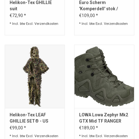
Helikon-Tex GHILLIE
Euro Scherm
suit
'Komperdell' stok /
paraplu
€72,90 *
€109,00 *
* Incl. btw Excl.
Verzendkosten
* Incl. btw Excl.
Verzendkosten
Helikon-Tex LEAF
LOWA Lowa Zephyr Mk2
GHILLIE SET® - US
GTX Mid TF RANGER
Woodland
GREEN
€99,00 *
€189,00 *
* Incl. btw Excl.
Verzendkosten
* Incl. btw Excl.
Verzendkosten