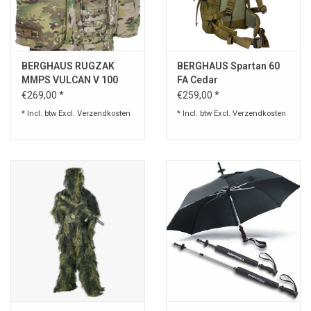
Speelgoed
BERGHAUS RUGZAK
BERGHAUS Spartan 60
Survival
MMPS VULCAN V 100
FA Cedar
LITER
€269,00 *
€259,00 *
WAPENS
* Incl. btw Excl.
Verzendkosten
* Incl. btw Excl.
Verzendkosten
Boots and Goods Blog !