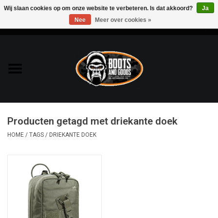
Wij slaan cookies op om onze website te verbeteren. Is dat akkoord?
Ja
Nee
Meer over cookies »
0 Artikelen - €0,00
Home
Bags & Packs
Bescherming
Producten getagd met driekante doek
Kleding
HOME
/
TAGS
/
DRIEKANTE DOEK
Lampen
Messen & Multitools
Schoenen