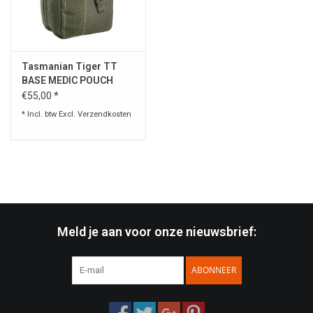
Speelgoed
Tasmanian Tiger TT
Survival
BASE MEDIC POUCH
MKII IRR FIRST AID BAG
€55,00 *
WAPENS
* Incl. btw Excl.
Verzendkosten
Boots and Goods Blog !
Meld je aan voor onze nieuwsbrief:
ABONNEER