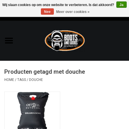
Wij slaan cookies op om onze website te verbeteren. Is dat akkoord?
Ja
Nee
Meer over cookies »
0 Artikelen - €0,00
Home
Bags & Packs
Bescherming
Producten getagd met douche
Kleding
HOME
/
TAGS
/
DOUCHE
Lampen
Messen & Multitools
Schoenen