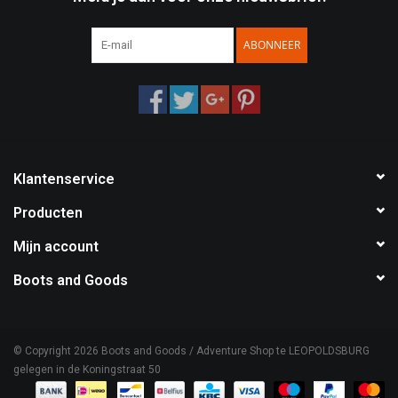
Speelgoed
ABONNEER
Survival
WAPENS
Klantenservice
Boots and Goods Blog !
Producten
Mijn account
Boots and Goods
© Copyright 2026 Boots and Goods / Adventure Shop te LEOPOLDSBURG
gelegen in de Koningstraat 50