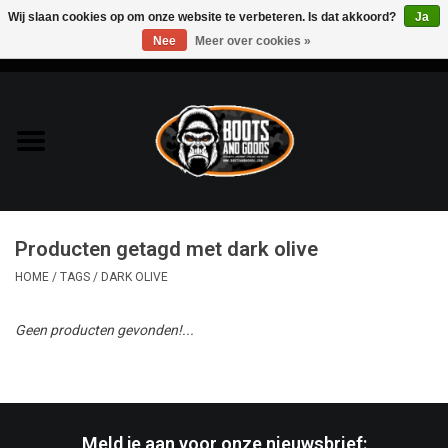
Wij slaan cookies op om onze website te verbeteren. Is dat akkoord?
Ja
Nee
Meer over cookies »
0 Artikelen - €0,00
Home
Bags & Packs
Bescherming
Producten getagd met dark olive
Kleding
HOME
/
TAGS
/
DARK OLIVE
Lampen
Geen producten gevonden!...
Messen & Multitools
Schoenen
Meld je aan voor onze nieuwsbrief: