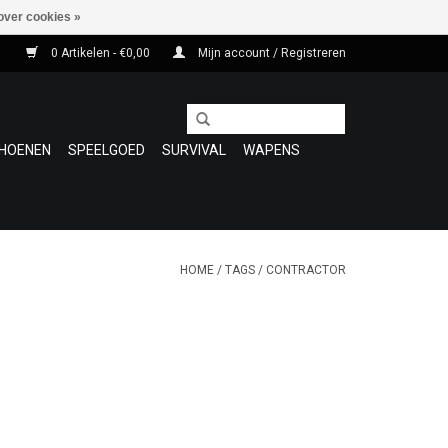
over cookies »
0 Artikelen - €0,00
Mijn account / Registreren
HOENEN
SPEELGOED
SURVIVAL
WAPENS
HOME
/
TAGS
/
CONTRACTOR