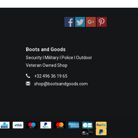
Boots and Goods
Security I Military I Police I Outdoor
Veteran Owned Shop
+32 496 36 19 65
shop@bootsandgoods.com