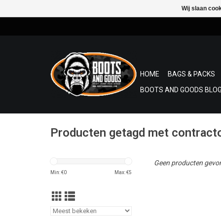
Wij slaan coo
HOME
BAGS & PACKS
BOOTS AND GOODS BLOG
Producten getagd met contract
Geen producten gevon
Min: €
0
Max: €
5