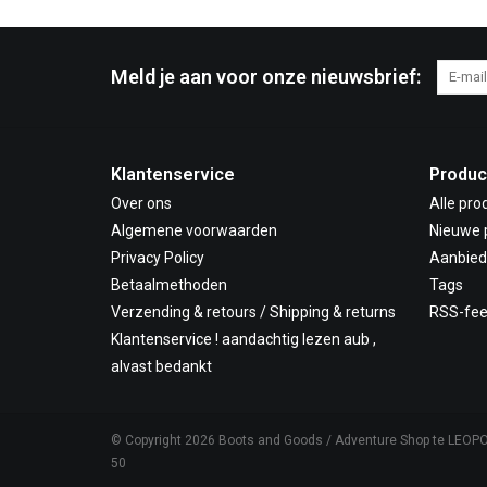
Meld je aan voor onze nieuwsbrief:
Klantenservice
Produc
Over ons
Alle pro
Algemene voorwaarden
Nieuwe 
Privacy Policy
Aanbied
Betaalmethoden
Tags
Verzending & retours / Shipping & returns
RSS-fe
Klantenservice ! aandachtig lezen aub ,
alvast bedankt
© Copyright 2026 Boots and Goods / Adventure Shop te LEOP
50