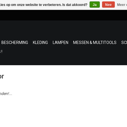
kies op om onze website te verbeteren. Is dat akkoord?
Ja
Nee
Meer 
BESCHERMING
KLEDING
LAMPEN
MESSEN & MULTITOOLS
SC
 !
or
den!...