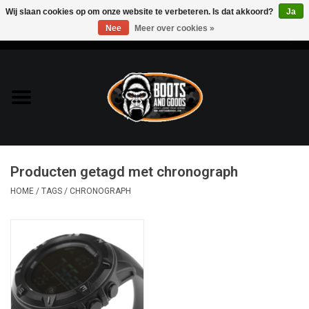
Wij slaan cookies op om onze website te verbeteren. Is dat akkoord?
Ja
Nee
Meer over cookies »
0 Artikelen - €0,00
Home
Bags & Packs
Bescherming
Producten getagd met chronograph
Kleding
HOME
/
TAGS
/
CHRONOGRAPH
Lampen
Messen & Multitools
Schoenen