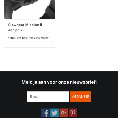
Speelgoed
Clawgear Mission II
Survival
€99,00 *
* Incl. btw Excl.
Verzendkosten
WAPENS
Boots and Goods Blog !
Meld je aan voor onze nieuwsbrief:
ABONNEER