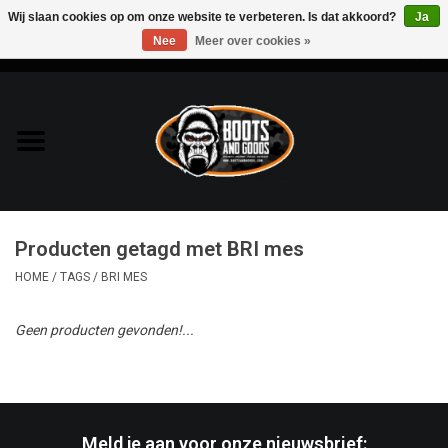
Wij slaan cookies op om onze website te verbeteren. Is dat akkoord?
Ja
Nee
Meer over cookies »
0 Artikelen - €0,00
Home
Bags & Packs
Bescherming
Producten getagd met BRI mes
Kleding
HOME
/
TAGS
/
BRI MES
Lampen
Geen producten gevonden!...
Messen & Multitools
Schoenen
Meld je aan voor onze nieuwsbrief: