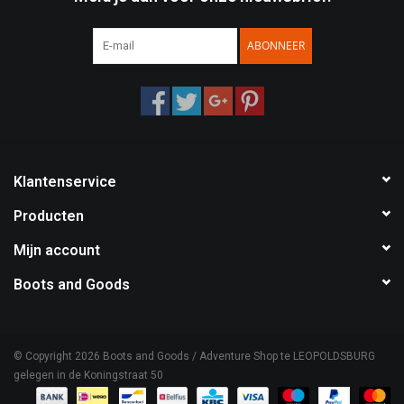
Speelgoed
ABONNEER
Survival
WAPENS
Klantenservice
Boots and Goods Blog !
Producten
Mijn account
Boots and Goods
© Copyright 2026 Boots and Goods / Adventure Shop te LEOPOLDSBURG
gelegen in de Koningstraat 50