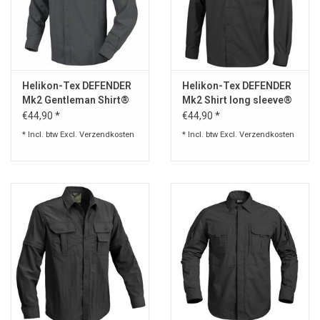
Speelgoed
Survival
Helikon-Tex DEFENDER
Helikon-Tex DEFENDER
Mk2 Gentleman Shirt®
Mk2 Shirt long sleeve®
WAPENS
- PolyCotton Ripstop
€44,90 *
€44,90 *
* Incl. btw Excl.
Verzendkosten
* Incl. btw Excl.
Verzendkosten
Boots and Goods Blog !