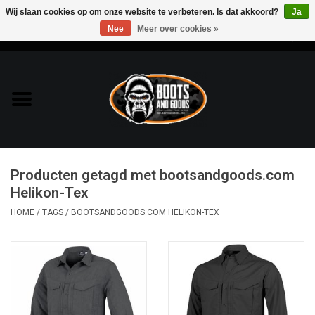
Wij slaan cookies op om onze website te verbeteren. Is dat akkoord?
Ja
Nee
Meer over cookies »
0 Artikelen - €0,00
Home
Bags & Packs
Bescherming
Producten getagd met bootsandgoods.com
Kleding
Helikon-Tex
HOME
/
TAGS
/
BOOTSANDGOODS.COM HELIKON-TEX
Lampen
Messen & Multitools
Schoenen