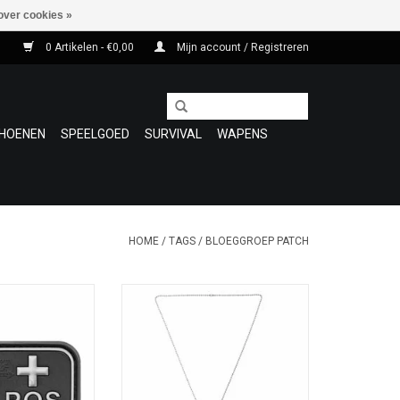
over cookies »
0 Artikelen - €0,00
Mijn account / Registreren
HOENEN
SPEELGOED
SURVIVAL
WAPENS
HOME
/
TAGS
/
BLOEGGROEP PATCH
oede en stevige
Deze bloedgroep dog tag set is
 blood patch !
handig om je bloedgroep te
roep bekent , in
kunnen laten zien. Gemaakt van
llen kan deze
100% PVC, bevestigd aan een
 leven redden.
metalen ketting.
Maak uw keuze !
N WINKELWAGEN