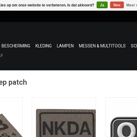
kies op om onze website te verbeteren. Is dat akkoord?
Ja
Nee
Meer 
BESCHERMING
KLEDING
LAMPEN
MESSEN & MULTITOOLS
SC
 !
ep patch
serie van
De geweven patches serie van
Opmerkelijke g
itstekende
Clawgear heeft een uitstekende
kwaliteit van
kwaliteit.
maak uw bloedg
sommige geva
NKELWAGEN
TOEVOEGEN AAN WINKELWAGEN
indicatie uw
TOEVOEGEN AA