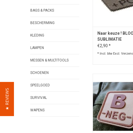
BAGS & PACKS
BESCHERMING
Naar keuze ! BLO
KLEDING
SUBLIMATIE
€2,90 *
LAMPEN
* Incl. btw Excl.
Verzen
MESSEN & MULTITOOLS
SCHOENEN
Opmerkelijke goede 
kwaliteit van blood
SPEELGOED
maak uw bloedgroep b
★ REVIEWS
sommige gevallen 
SURVIVAL
indicatie uw leven
Opgelet ! Stuur mailtje
WAPENS
kleur , weinig bes
TOEVOEGEN AAN WI