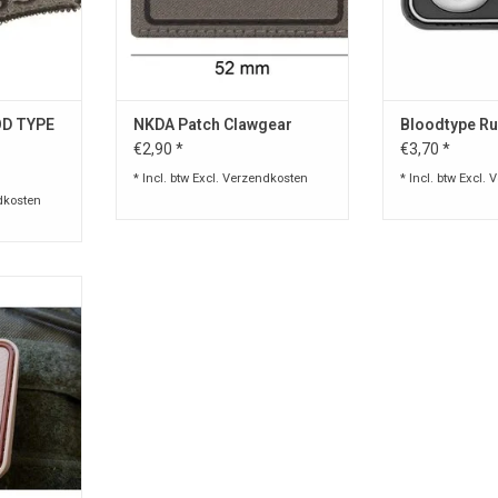
OD TYPE
NKDA Patch Clawgear
Bloodtype Ru
€2,90 *
€3,70 *
* Incl. btw Excl.
Verzendkosten
* Incl. btw Excl.
V
dkosten
en stevige
 patch !
ekent , in
kan deze
 redden.
 voor desert
chikbaar
NKELWAGEN