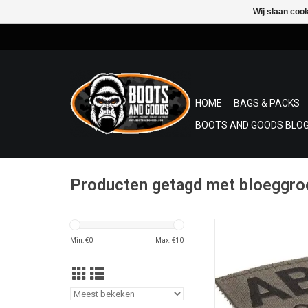
Wij slaan coo
HOME
BAGS & PACKS
BOOTS AND GOODS BLOG
Producten getagd met bloeggro
De geweven patches 
Clawgear heeft een u
Min: €
0
Max: €
10
kwaliteit.
TOEVOEGEN AAN WI