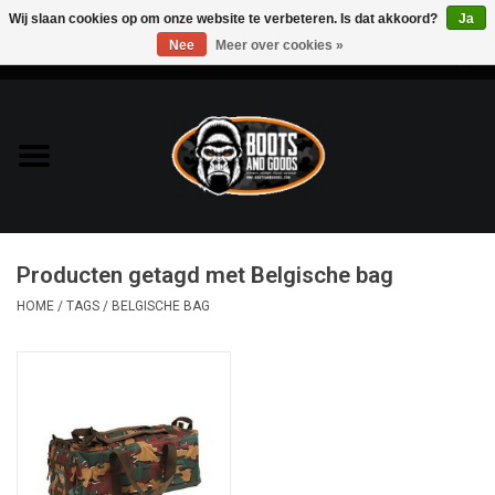
Wij slaan cookies op om onze website te verbeteren. Is dat akkoord?
Ja
Nee
Meer over cookies »
0 Artikelen - €0,00
Home
Bags & Packs
Bescherming
Producten getagd met Belgische bag
Kleding
HOME
/
TAGS
/
BELGISCHE BAG
Lampen
Messen & Multitools
Schoenen