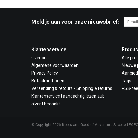
Meld je aan voor onze nieuwsbrief:
Klantenservice
Produc
Over ons
Alle pro
Algemene voorwaarden
Nieuwe 
Privacy Policy
Aanbied
Betaalmethoden
Tags
Verzending & retours / Shipping & returns
RSS-fe
Klantenservice ! aandachtig lezen aub ,
alvast bedankt
© Copyright 2026 Boots and Goods / Adventure Shop te LEOP
50