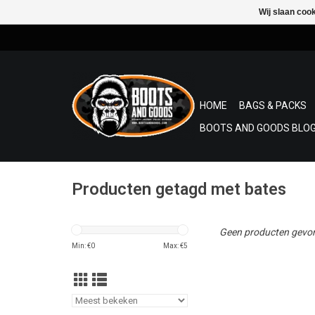
Wij slaan coo
HOME
BAGS & PACKS
BOOTS AND GOODS BLOG
Producten getagd met bates
Geen producten gevon
Min: €
0
Max: €
5