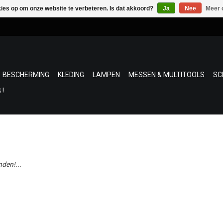
kies op om onze website te verbeteren. Is dat akkoord?
Ja
Nee
Meer 
BESCHERMING
KLEDING
LAMPEN
MESSEN & MULTITOOLS
SC
 !
den!...