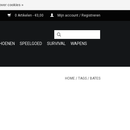
over cookies »
0 Artikelen - €0,00
Mijn account / Registreren
HOENEN
SPEELGOED
SURVIVAL
WAPENS
HOME
/
TAGS
/
BATES