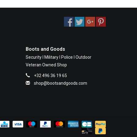
Boots and Goods
Security I Military I Police I Outdoor
Veteran Owned Shop
+32 496 36 19 65
shop@bootsandgoods.com