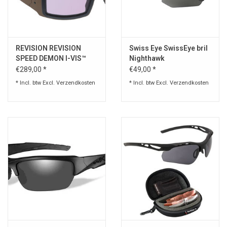
Speelgoed
REVISION REVISION
Swiss Eye SwissEye bril
Survival
SPEED DEMON I-VIS™
Nighthawk
UMBRA
€289,00 *
€49,00 *
WAPENS
* Incl. btw Excl.
Verzendkosten
* Incl. btw Excl.
Verzendkosten
Boots and Goods Blog !