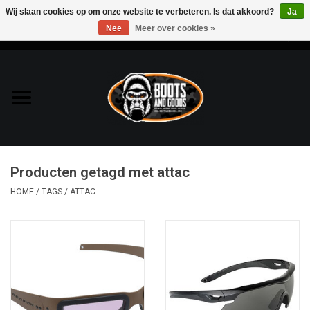
Wij slaan cookies op om onze website te verbeteren. Is dat akkoord?
Ja
Nee
Meer over cookies »
0 Artikelen - €0,00
Home
Bags & Packs
Bescherming
Producten getagd met attac
Kleding
HOME
/
TAGS
/
ATTAC
Lampen
Messen & Multitools
Schoenen