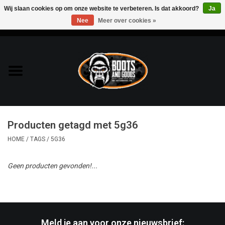
Wij slaan cookies op om onze website te verbeteren. Is dat akkoord?
Ja
Nee
Meer over cookies »
0 Artikelen - €0,00
Home
Bags & Packs
Bescherming
Producten getagd met 5g36
Kleding
HOME
/
TAGS
/
5G36
Lampen
Geen producten gevonden!...
Messen & Multitools
Schoenen
Meld je aan voor onze nieuwsbrief: