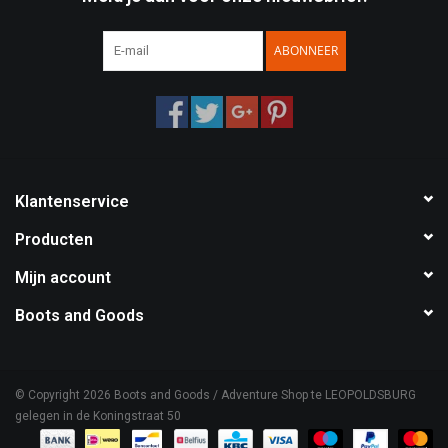
Speelgoed
ABONNEER
Survival
WAPENS
Klantenservice
Boots and Goods Blog !
Producten
Mijn account
Boots and Goods
© Copyright 2026 Boots and Goods / Adventure Shop te LEOPOLDSBURG
gelegen in de Koningstraat 50