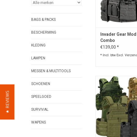
BAGS & PACKS
BESCHERMING
Invader Gear Mod 
Combo
KLEDING
€139,00 *
* Incl. btw Excl.
Verzen
LAMPEN
MESSEN & MULTITOOLS
De Invader 6094A-RS P
SCHOENEN
is een lichtgew
multifunctionele low-pr
★ REVIEWS
SPEELGOED
De carrier is Molle-r
size fits all
SURVIVAL
Opgelet !! STUUR eerst
!! Sommige kleuren
voorraad !
WAPENS
TOEVOEGEN AAN WI