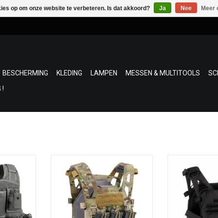
kies op om onze website te verbeteren. Is dat akkoord?
Ja
Nee
Meer 
BESCHERMING
KLEDING
LAMPEN
MESSEN & MULTITOOLS
SC
 !
er Combo is
De TPC Gen 4 heeft een ultralicht
De Invader Ge
ifunctionele
ontwerp dat snelheid en mobiliteit
Carrier is ee
rier
bevordert zonder de veiligheid en
multifunctionele 
eady ,, One
beschermende houding van de
en heeft 3 ma
.
gebruiker in gevaar te brengen.
(5.
De carrier is m
NKELWAGEN
TOEVOEGEN AAN WINKELWAGEN