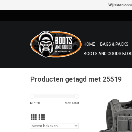
Wij slaan coo
HOME
BAGS & PACKS
BOOTS AND GOODS BLOG
Producten getagd met 25519
De Invader Mod Carri
een lichtgewicht, mult
Min: €
0
Max: €
300
low-profile car
De carrier is molle-r
size fits all
TOEVOEGEN AAN WI