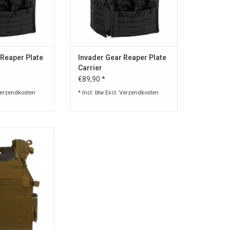
its all.
Alleen zwart !!
N WINKELWAGEN
TOEVOEGEN AAN WINKELWAGEN
 Reaper Plate
Invader Gear Reaper Plate
Carrier
€89,90 *
erzendkosten
* Incl. btw Excl.
Verzendkosten
arrier ROC is een
tactisch vest
n ​​laag gewicht
met een maximaal
ort. Rapid Open
necto
N WINKELWAGEN