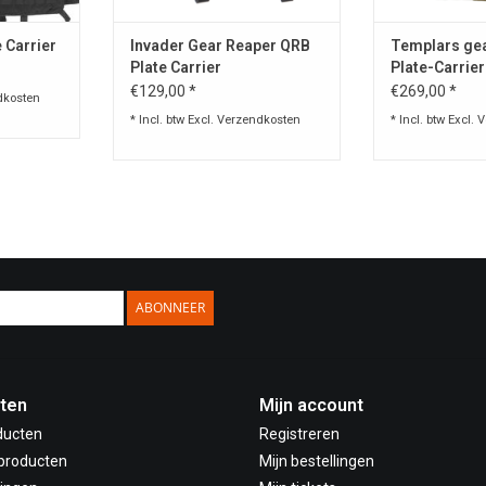
 Carrier
Invader Gear Reaper QRB
Templars ge
Plate Carrier
Plate-Carrier
€129,00 *
€269,00 *
dkosten
* Incl. btw Excl.
Verzendkosten
* Incl. btw Excl.
V
ABONNEER
ten
Mijn account
ducten
Registreren
producten
Mijn bestellingen