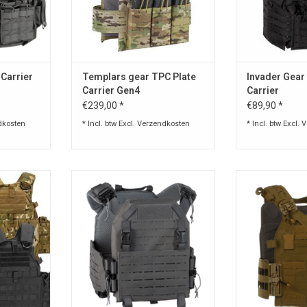
size f
TOEVOEGEN AA
Carrier
Templars gear TPC Plate
Invader Gear
Carrier Gen4
Carrier
€239,00 *
€89,90 *
dkosten
* Incl. btw Excl.
Verzendkosten
* Incl. btw Excl.
V
late Carrier
Reaper QRB Plate Carrier is
Crusader Plate C
icht,
ontworpen om een ​​lichtgewicht
geavanceerd 
ofile carrier
multifunctionele drager met een
ontworpen om ee
eady ,, One
laag profiel te bieden voor
te combineren 
.
ballistische platen met een groot
gebruikerscomf
 mailtje aub
oppervlak !
Con
 niet op
Opgelet !! Alle vesten uitverkocht
TOEVOEGEN AA
!
NKELWAGEN
TOEVOEGEN AAN WINKELWAGEN