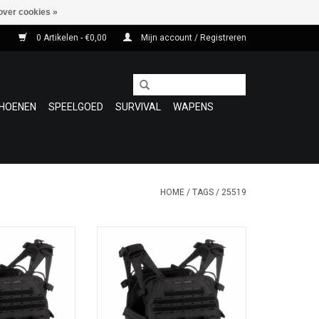
over cookies »
0 Artikelen - €0,00
Mijn account / Registreren
HOENEN
SPEELGOED
SURVIVAL
WAPENS
HOME
/
TAGS
/
25519
ar Reaper Plate
De Invader Gear Reaper Plate
n lichtgewicht,
Carrier is een lichtgewicht,
low-profile carrier
multifunctionele low-profile carrier
gazijn-houders
en heeft 3 magazijn-houders
56).
(5.56). De carrier is molle-ready ,,
olle-ready ,, One
One size fits all.