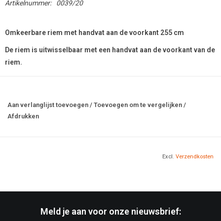
Artikelnummer:
0039/20
Omkeerbare riem met handvat aan de voorkant 255 cm
De riem is uitwisselbaar met een handvat aan de voorkant van de
riem.
Totale lengte 255 cm.
Overspanningen op secties 232, 200, 175, 150 cm.
Aan verlanglijst toevoegen
/
Toevoegen om te vergelijken
/
2,2 mm dikke polyamide tape.
Afdrukken
Breedte 25 mm.
Bandbreuksterkte niet minder dan [daN] 1670
Messing karabijnhaken.
Excl.
Verzendkosten
O-ringen en D-ringen om een ​​karabijnhaak te bevestigen.
Versterkte naden.
Het grootste deel is gemaakt van zeer duurzame 2,5 cm brede
polyamidetape. Duurzaam stiksel zorgt voor betrouwbaar en
Meld je aan voor onze nieuwsbrief:
compromisloos vertrouwen, zelfs bij een extreem sterke hond.