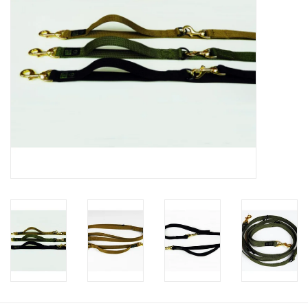
Speelgoed
Survival
WAPENS
Boots and Goods Blog !