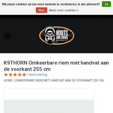
Wij slaan cookies op om onze website te verbeteren. Is dat akkoord?
Ja
Nee
Meer over cookies »
0 Artikelen - €0,00
Home
Bags & Packs
Bescherming
K9THORN Omkeerbare riem met handvat aan
Kleding
de voorkant 255 cm
5.0
1 Beoordeling
star
HOME
/
OMKEERBARE RIEM MET HANDVAT AAN DE VOORKANT 255 CM
Lampen
rating
Messen & Multitools
Schoenen