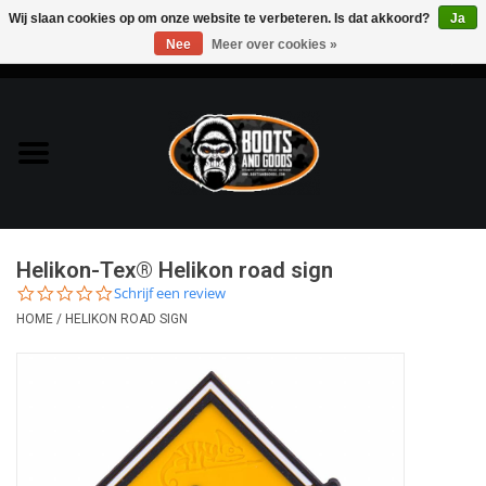
Wij slaan cookies op om onze website te verbeteren. Is dat akkoord?
Ja
Nee
Meer over cookies »
0 Artikelen - €0,00
Home
Bags & Packs
Bescherming
Helikon-Tex® Helikon road sign
Kleding
0.0
Schrijf een review
star
HOME
/
HELIKON ROAD SIGN
rating
Lampen
Messen & Multitools
Schoenen