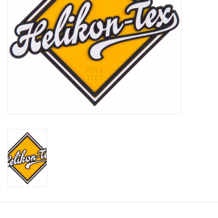
Speelgoed
Survival
WAPENS
Boots and Goods Blog !