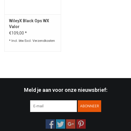
Speelgoed
WileyX Black Ops WX
Valor
Survival
€109,00 *
* Incl. btw Excl.
Verzendkosten
WAPENS
Boots and Goods Blog !
Meld je aan voor onze nieuwsbrief:
ABONNEER