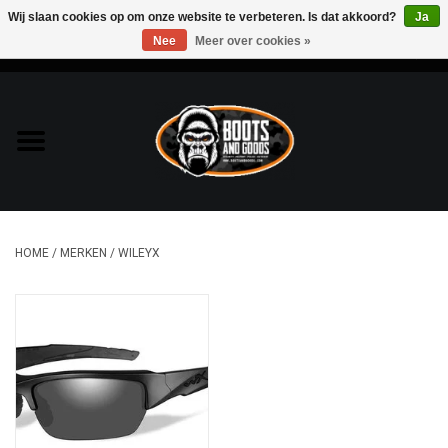
Wij slaan cookies op om onze website te verbeteren. Is dat akkoord?
Ja
Nee
Meer over cookies »
0 Artikelen - €0,00
Home
Bags & Packs
Bescherming
HOME
/
MERKEN
/
WILEYX
Kleding
Lampen
Messen & Multitools
Schoenen