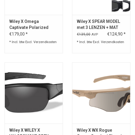
Speelgoed
Wiley X Omega
Wiley X SPEAR MODEL
Captivate Polarized
met 3 LENZEN + MAT
Survival
Grey
BLACK FRAME
€179,00 *
€124,90 *
€139,00
AVP
* Incl. btw Excl.
Verzendkosten
* Incl. btw Excl.
Verzendkosten
WAPENS
Boots and Goods Blog !
Wiley X WILEY X
Wiley X WX Rogue