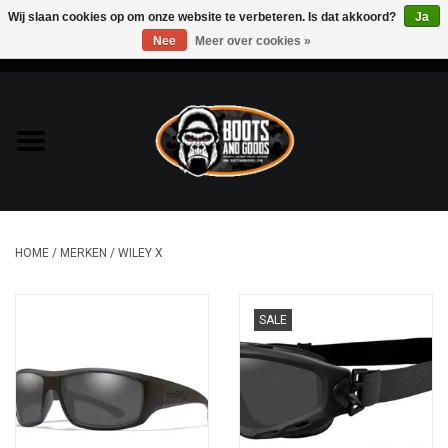
Wij slaan cookies op om onze website te verbeteren. Is dat akkoord?
Ja
Nee
Meer over cookies »
0 Artikelen - €0,00
Home
Bags & Packs
Bescherming
HOME
/
MERKEN
/
WILEY X
Kleding
SALE
Lampen
Messen & Multitools
Schoenen