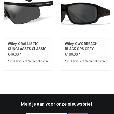
Wiley X BALLISTIC
Wiley X WX BREACH
SUNGLASSES CLASSIC
BLACK OPS GREY
SABER™ ADVANCED
€49,00 *
€109,00 *
* Incl. btw Excl.
Verzendkosten
* Incl. btw Excl.
Verzendkosten
Meld je aan voor onze nieuwsbrief: