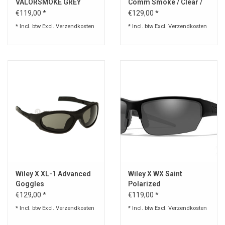
VALORSMOKE GREY
Comm Smoke / Clear /
Rust
€119,00 *
€129,00 *
* Incl. btw Excl.
Verzendkosten
* Incl. btw Excl.
Verzendkosten
Wiley X XL-1 Advanced
Wiley X WX Saint
Goggles
Polarized
€129,00 *
€119,00 *
* Incl. btw Excl.
Verzendkosten
* Incl. btw Excl.
Verzendkosten