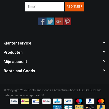
ABONNEER
Speelgoed
Survival
WAPENS
Klantenservice
Boots and Goods Blog !
Producten
Mijn account
Boots and Goods
© Copyright 2026 Boots and Goods / Adventure Shop te LEOPOLDSBURG
gelegen in de Koningstraat 50