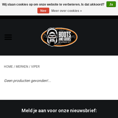
Wij slaan cookies op om onze website te verbeteren. Is dat akkoord?
Ja
Nee
Meer over cookies »
0 Artikelen - €0,00
Home
Bags & Packs
Bescherming
HOME
/
MERKEN
/
VIPER
Kleding
Geen producten gevonden!...
Lampen
Messen & Multitools
Meld je aan voor onze nieuwsbrief:
Schoenen