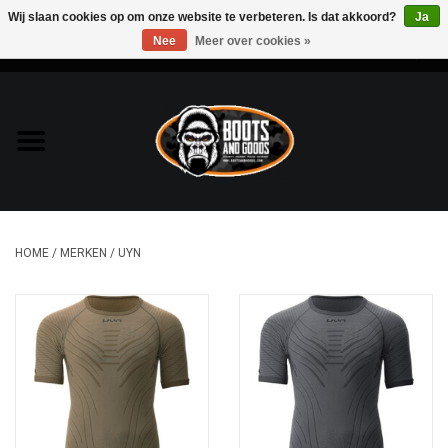
Wij slaan cookies op om onze website te verbeteren. Is dat akkoord?
Ja
Nee
Meer over cookies »
0 Artikelen - €0,00
Home
Bags & Packs
Bescherming
HOME
/
MERKEN
/
UYN
Kleding
Lampen
Messen & Multitools
Schoenen