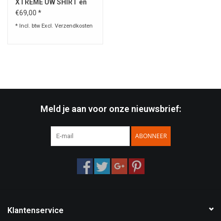
XTREME UW SHIRT en
ONDERGOED / Black
€69,00 *
* Incl. btw Excl.
Verzendkosten
Meld je aan voor onze nieuwsbrief:
ABONNEER
Klantenservice