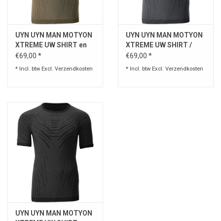
Speelgoed
UYN UYN MAN MOTYON
UYN UYN MAN MOTYON
XTREME UW SHIRT en
XTREME UW SHIRT /
Survival
ONDERGOED / Coyote
grey
€69,00 *
€69,00 *
* Incl. btw Excl.
Verzendkosten
* Incl. btw Excl.
Verzendkosten
WAPENS
Boots and Goods Blog !
UYN UYN MAN MOTYON