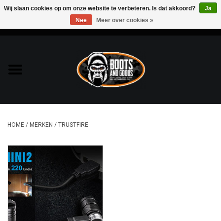
Wij slaan cookies op om onze website te verbeteren. Is dat akkoord?
Ja
Nee
Meer over cookies »
0 Artikelen - €0,00
Home
Bags & Packs
Bescherming
HOME
/
MERKEN
/
TRUSTFIRE
Kleding
Lampen
Messen & Multitools
Schoenen