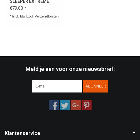
SLEEPER EXTREME
TERRAIN
€79,00 *
* Incl. btw Excl.
Verzendkosten
Meld je aan voor onze nieuwsbrief:
ABONNEER
Klantenservice