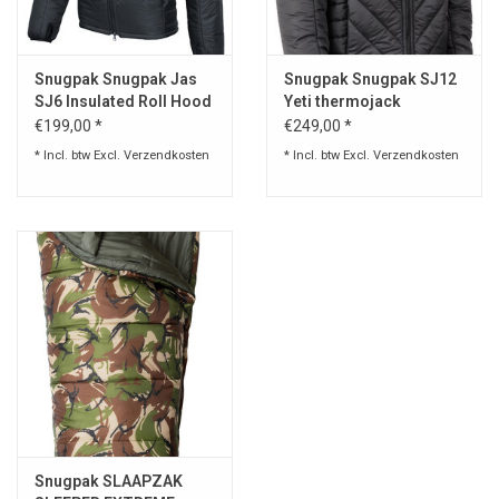
Speelgoed
Snugpak Snugpak Jas
Snugpak Snugpak SJ12
SJ6 Insulated Roll Hood
Yeti thermojack
Survival
Generation 2
€199,00 *
€249,00 *
* Incl. btw Excl.
Verzendkosten
* Incl. btw Excl.
Verzendkosten
WAPENS
Boots and Goods Blog !
Snugpak SLAAPZAK