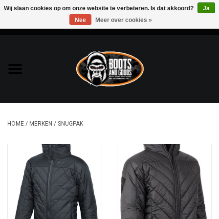
Wij slaan cookies op om onze website te verbeteren. Is dat akkoord?
Ja
Nee
Meer over cookies »
0 Artikelen - €0,00
Home
Bags & Packs
Bescherming
HOME
/
MERKEN
/
SNUGPAK
Kleding
Lampen
Messen & Multitools
Schoenen