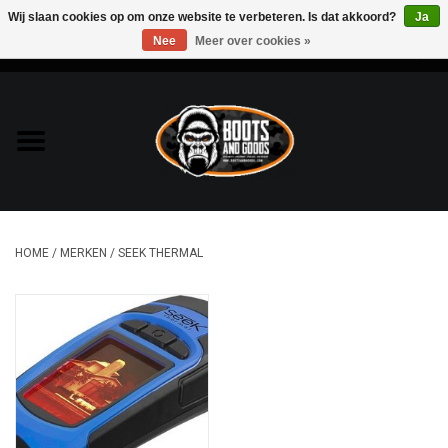
Wij slaan cookies op om onze website te verbeteren. Is dat akkoord?
Ja
Nee
Meer over cookies »
0 Artikelen - €0,00
Home
Bags & Packs
Bescherming
HOME
/
MERKEN
/
SEEK THERMAL
Kleding
Lampen
Messen & Multitools
Schoenen