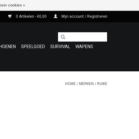
over cookies »
0 Artikelen - €0,00
Mijn account / Registreren
HOENEN
SPEELGOED
SURVIVAL
WAPENS
HOME
/
MERKEN
/
RUIKE