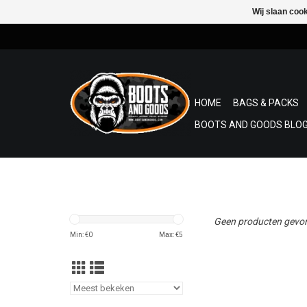
Wij slaan coo
HOME
BAGS & PACKS
BOOTS AND GOODS BLOG
Geen producten gevon
Min: €
0
Max: €
5