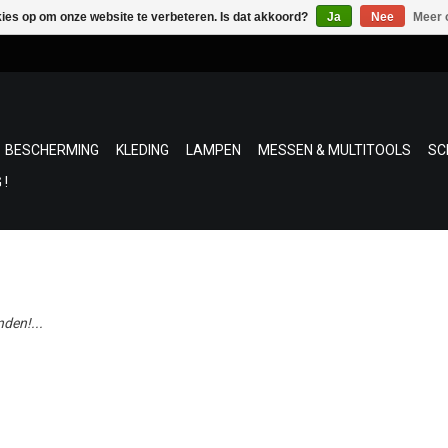
kies op om onze website te verbeteren. Is dat akkoord?
Ja
Nee
Meer 
BESCHERMING
KLEDING
LAMPEN
MESSEN & MULTITOOLS
SC
 !
den!...