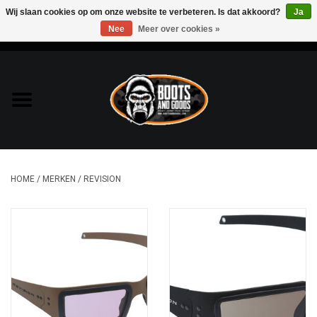
Wij slaan cookies op om onze website te verbeteren. Is dat akkoord?
Ja
Nee
Meer over cookies »
0 Artikelen - €0,00
Home
Bags & Packs
Bescherming
HOME
/
MERKEN
/
REVISION
Kleding
Lampen
Messen & Multitools
Schoenen