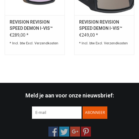
Speelgoed
REVISION REVISION
REVISION REVISION
SPEED DEMON I-VIS™
SPEED DEMON I-VIS™
Survival
UMBRA
CLARA
€289,00 *
€249,00 *
* Incl. btw Excl.
Verzendkosten
* Incl. btw Excl.
Verzendkosten
WAPENS
Boots and Goods Blog !
Meld je aan voor onze nieuwsbrief:
ABONNEER