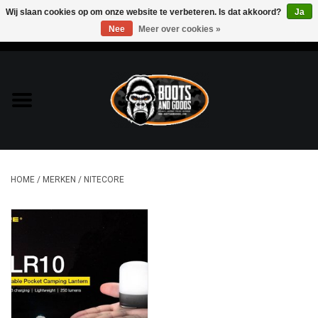
Wij slaan cookies op om onze website te verbeteren. Is dat akkoord?
Ja
Nee
Meer over cookies »
0 Artikelen - €0,00
Home
Bags & Packs
Bescherming
HOME
/
MERKEN
/
NITECORE
Kleding
Lampen
Messen & Multitools
Schoenen