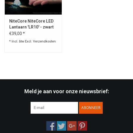
Speelgoed
NiteCore NiteCore LED
Lantaarn 'LR10' - zwart
Survival
€39,00 *
* Incl. btw Excl.
Verzendkosten
WAPENS
Boots and Goods Blog !
Meld je aan voor onze nieuwsbrief:
ABONNEER