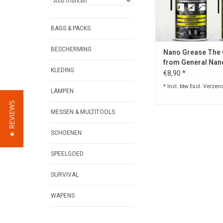
TOEVOEGEN AAN WI
BAGS & PACKS
BESCHERMING
Nano Grease The
from General Nan
KLEDING
Protection
€8,90 *
* Incl. btw Excl.
Verzen
LAMPEN
★ REVIEWS
MESSEN & MULTITOOLS
SCHOENEN
SPEELGOED
SURVIVAL
WAPENS