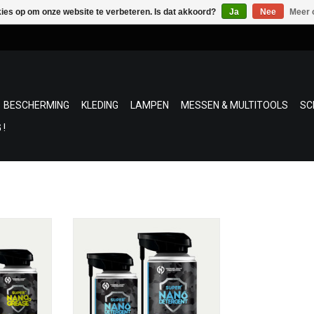
kies op om onze website te verbeteren. Is dat akkoord?
Ja
Nee
Meer 
BESCHERMING
KLEDING
LAMPEN
MESSEN & MULTITOOLS
SC
 !
eral Nano
De GUN OIL van General Nano
en unieke
Protection bevat een unieke
verwijdert,
formule die koolstof verwijdert,
 verdringt,
metaal reinigt, vocht verdringt,
op moeilijk
doordringt en smeert op moeilijk
tsen.
bereikbare plaatsen.
 dosis
200 ml en 400 ml dosis