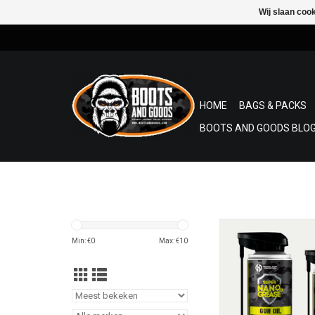
Wij slaan coo
HOME
BAGS & PACKS
BOOTS AND GOODS BLOG
De GUN OIL van Gen
Protection bevat e
Min: €
0
Max: €
10
formule die koolstof 
metaal reinigt, vocht
doordringt en smeert 
bereikbare plaa
200 ml en 400 ml