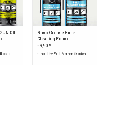
NKELWAGEN
TOEVOEGEN AAN WINKELWAGEN
 GUN OIL
Nano Grease Bore
o
Cleaning Foam
€9,90 *
dkosten
* Incl. btw Excl.
Verzendkosten