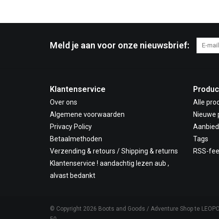
Meld je aan voor onze nieuwsbrief:
Klantenservice
Produc
Over ons
Alle pro
Algemene voorwaarden
Nieuwe 
Privacy Policy
Aanbied
Betaalmethoden
Tags
Verzending & retours / Shipping & returns
RSS-fe
Klantenservice ! aandachtig lezen aub ,
alvast bedankt
© Copyright 2026 Boots and Goods / Adventure Shop te LEOP