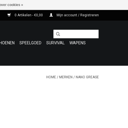
over cookies »
0 Artikelen - €0,00
Mijn account / Registreren
HOENEN
SPEELGOED
SURVIVAL
WAPENS
HOME
/
MERKEN
/
NANO GREASE