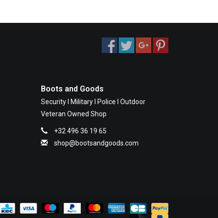
Boots and Goods
Security I Military I Police I Outdoor
Veteran Owned Shop
+32 496 36 19 65
shop@bootsandgoods.com