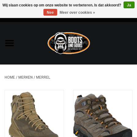
Wij slaan cookies op om onze website te verbeteren. Is dat akkoord?
Ja
Nee
Meer over cookies »
0 Artikelen - €0,00
Home
Bags & Packs
Bescherming
HOME
/
MERKEN
/
MERREL
Kleding
Lampen
Messen & Multitools
Schoenen