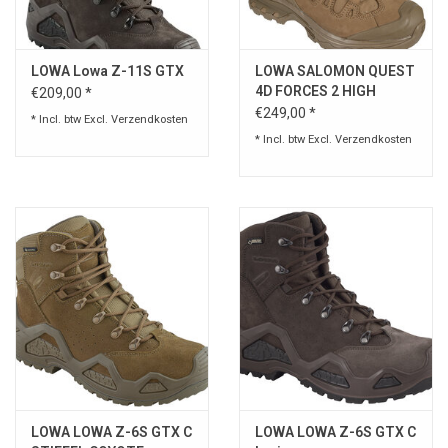
Speelgoed
LOWA Lowa Z-11S GTX
LOWA SALOMON QUEST
4D FORCES 2 HIGH
€209,00 *
Survival
GORE-TEX
€249,00 *
* Incl. btw Excl.
Verzendkosten
* Incl. btw Excl.
Verzendkosten
WAPENS
Boots and Goods Blog !
LOWA LOWA Z-6S GTX C
LOWA LOWA Z-6S GTX C