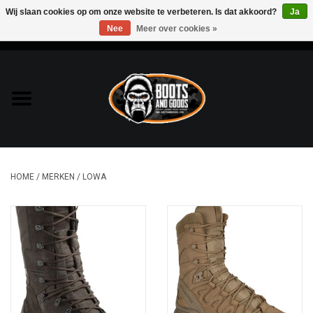
Wij slaan cookies op om onze website te verbeteren. Is dat akkoord?
Ja
Nee
Meer over cookies »
0 Artikelen - €0,00
Home
Bags & Packs
Bescherming
HOME
/
MERKEN
/
LOWA
Kleding
Lampen
Messen & Multitools
Schoenen