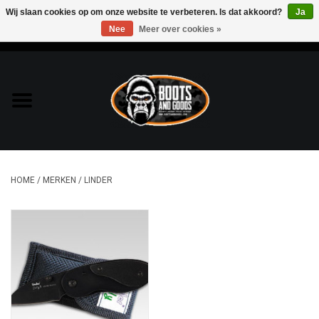
Wij slaan cookies op om onze website te verbeteren. Is dat akkoord?
Ja
Nee
Meer over cookies »
0 Artikelen - €0,00
Home
Bags & Packs
Bescherming
HOME
/
MERKEN
/
LINDER
Kleding
Lampen
Messen & Multitools
Schoenen