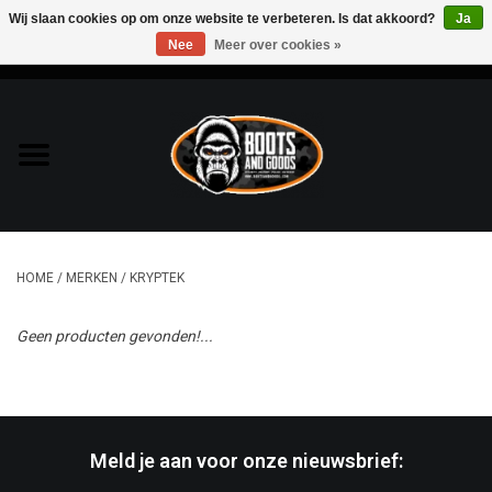
Wij slaan cookies op om onze website te verbeteren. Is dat akkoord?
Ja
Nee
Meer over cookies »
0 Artikelen - €0,00
Home
Bags & Packs
Bescherming
HOME
/
MERKEN
/
KRYPTEK
Kleding
Geen producten gevonden!...
Lampen
Messen & Multitools
Meld je aan voor onze nieuwsbrief:
Schoenen