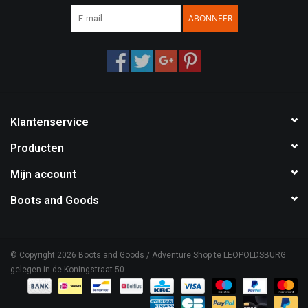
ABONNEER
Speelgoed
Survival
WAPENS
Klantenservice
Boots and Goods Blog !
Producten
Mijn account
Boots and Goods
© Copyright 2026 Boots and Goods / Adventure Shop te LEOPOLDSBURG
gelegen in de Koningstraat 50