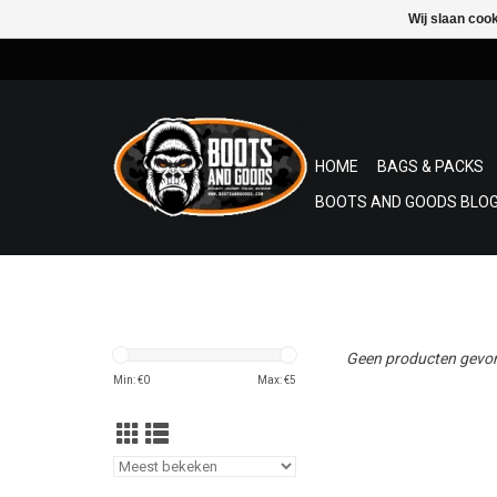
Wij slaan coo
HOME
BAGS & PACKS
BOOTS AND GOODS BLOG
Geen producten gevon
Min: €
0
Max: €
5