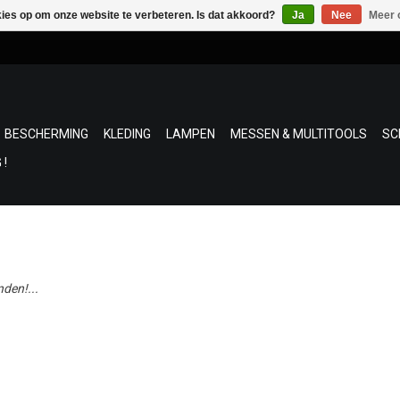
kies op om onze website te verbeteren. Is dat akkoord?
Ja
Nee
Meer 
BESCHERMING
KLEDING
LAMPEN
MESSEN & MULTITOOLS
SC
 !
den!...