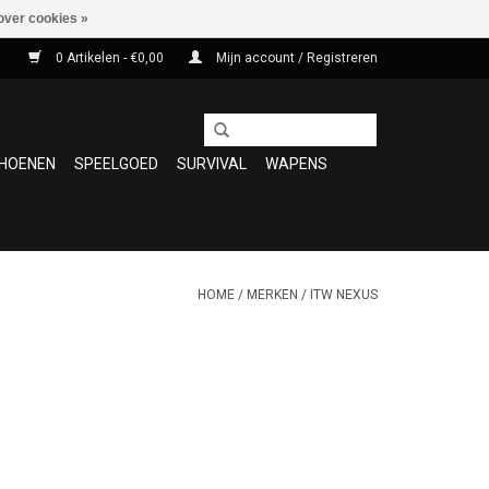
over cookies »
0 Artikelen - €0,00
Mijn account / Registreren
HOENEN
SPEELGOED
SURVIVAL
WAPENS
HOME
/
MERKEN
/
ITW NEXUS