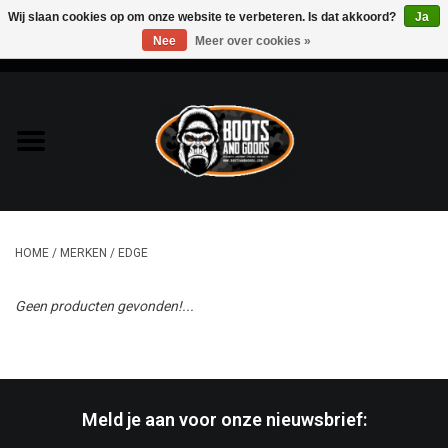
Wij slaan cookies op om onze website te verbeteren. Is dat akkoord?
Ja
Nee
Meer over cookies »
0 Artikelen - €0,00
Home
Bags & Packs
Bescherming
HOME
/
MERKEN
/
EDGE
Kleding
Geen producten gevonden!...
Lampen
Messen & Multitools
Meld je aan voor onze nieuwsbrief:
Schoenen