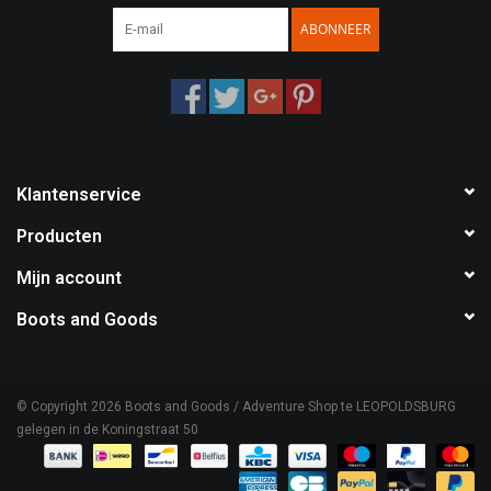
ABONNEER
Speelgoed
Survival
WAPENS
Klantenservice
Boots and Goods Blog !
Producten
Mijn account
Boots and Goods
© Copyright 2026 Boots and Goods / Adventure Shop te LEOPOLDSBURG
gelegen in de Koningstraat 50