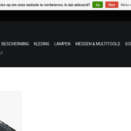
kies op om onze website te verbeteren. Is dat akkoord?
Ja
Nee
Meer 
BESCHERMING
KLEDING
LAMPEN
MESSEN & MULTITOOLS
SC
 !
ddingsmes
'
 420
 4 H 2 cm
 g
 mes