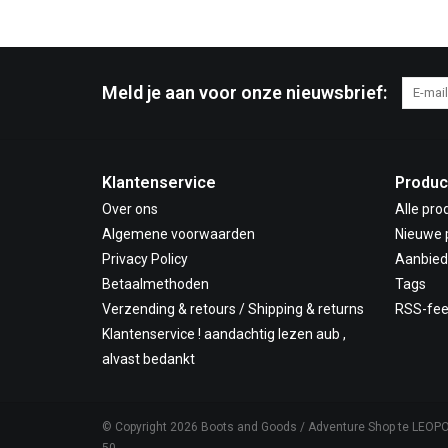
Meld je aan voor onze nieuwsbrief:
Klantenservice
Produc
Over ons
Alle pro
Algemene voorwaarden
Nieuwe 
Privacy Policy
Aanbied
Betaalmethoden
Tags
Verzending & retours / Shipping & returns
RSS-fe
Klantenservice ! aandachtig lezen aub ,
alvast bedankt
© Copyright 2026 Boots and Goods / Adventure Shop te LEOP