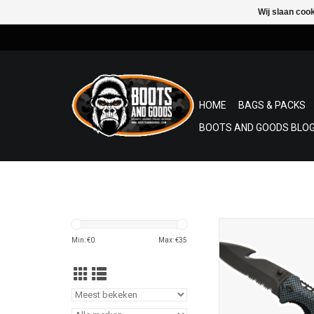
Wij slaan coo
HOME
BAGS & PACKS
BOOTS AND GOODS BLOG
Top-mes baladeo re
'Emergency
Min: €
0
Max: €
35
Roestvrij staal
Afmetingen L 11,9 W
Gewicht 148
Halfgekarteld