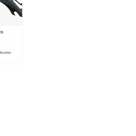
NKELWAGEN
es
dkosten