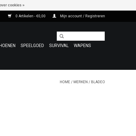
over cookies »
0 Artikelen - €0,00
Mijn account / Registreren
HOENEN
SPEELGOED
SURVIVAL
WAPENS
HOME
/
MERKEN
/
BLADEO