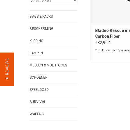
TOEVOEGEN AAN WI
BAGS & PACKS
BESCHERMING
Bladeo Rescue m
Carbon Fiber
KLEDING
€32,90 *
* Incl. btw Excl.
Verzen
LAMPEN
★ REVIEWS
MESSEN & MULTITOOLS
SCHOENEN
SPEELGOED
SURVIVAL
WAPENS