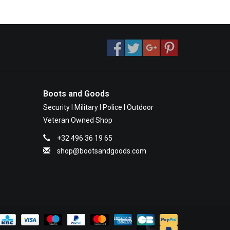
Boots and Goods
Security I Military I Police I Outdoor
Veteran Owned Shop
+32 496 36 19 65
shop@bootsandgoods.com