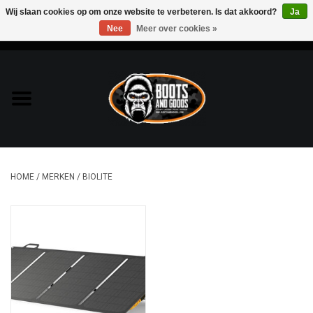
Wij slaan cookies op om onze website te verbeteren. Is dat akkoord?
Ja
Nee
Meer over cookies »
0 Artikelen - €0,00
Home
Bags & Packs
Bescherming
HOME
/
MERKEN
/
BIOLITE
Kleding
Lampen
Messen & Multitools
Schoenen