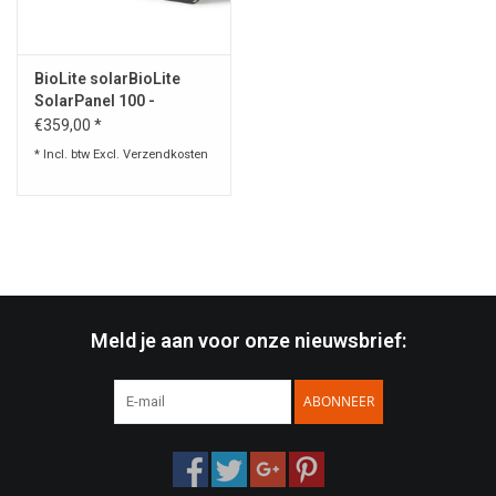
Speelgoed
BioLite solarBioLite
SolarPanel 100 -
Survival
zonnepaneel
€359,00 *
* Incl. btw Excl.
Verzendkosten
WAPENS
Boots and Goods Blog !
Meld je aan voor onze nieuwsbrief:
ABONNEER