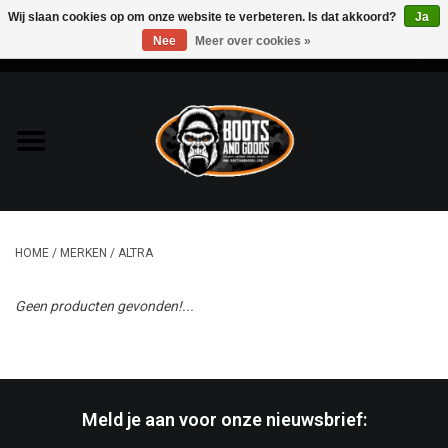
Wij slaan cookies op om onze website te verbeteren. Is dat akkoord?
Ja
Nee
Meer over cookies »
0 Artikelen - €0,00
Home
Bags & Packs
Bescherming
HOME
/
MERKEN
/
ALTRA
Kleding
Geen producten gevonden!...
Lampen
Messen & Multitools
Meld je aan voor onze nieuwsbrief:
Schoenen