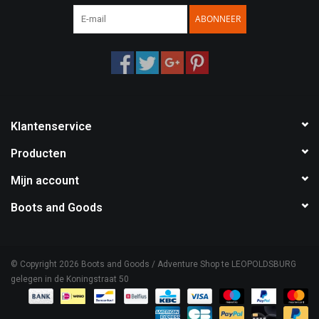
ABONNEER
Speelgoed
Survival
WAPENS
Klantenservice
Boots and Goods Blog !
Producten
Mijn account
Boots and Goods
© Copyright 2026 Boots and Goods / Adventure Shop te LEOPOLDSBURG
gelegen in de Koningstraat 50