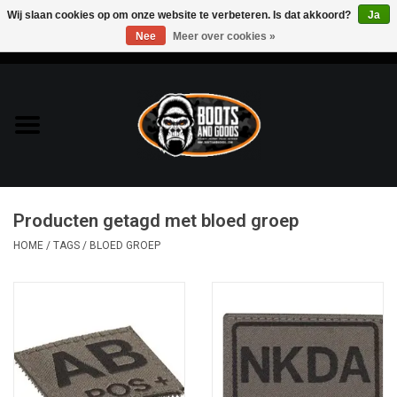
Wij slaan cookies op om onze website te verbeteren. Is dat akkoord?
Ja
Nee
Meer over cookies »
0 Artikelen - €0,00
Home
Bags & Packs
Bescherming
Producten getagd met bloed groep
Kleding
HOME
/
TAGS
/
BLOED GROEP
Lampen
Messen & Multitools
Schoenen