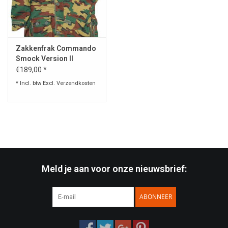
Speelgoed
Zakkenfrak Commando
Survival
Smock Version II
€189,00 *
WAPENS
* Incl. btw Excl.
Verzendkosten
Boots and Goods Blog !
Meld je aan voor onze nieuwsbrief:
ABONNEER