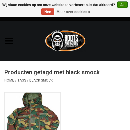
Wij slaan cookies op om onze website te verbeteren. Is dat akkoord?
Ja
Nee
Meer over cookies »
0 Artikelen - €0,00
Home
Bags & Packs
Bescherming
Producten getagd met black smock
Kleding
HOME
/
TAGS
/
BLACK SMOCK
Lampen
Messen & Multitools
Schoenen