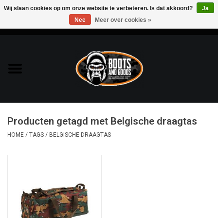
Wij slaan cookies op om onze website te verbeteren. Is dat akkoord?
Ja
Nee
Meer over cookies »
0 Artikelen - €0,00
Home
Bags & Packs
Bescherming
Producten getagd met Belgische draagtas
Kleding
HOME
/
TAGS
/
BELGISCHE DRAAGTAS
Lampen
Messen & Multitools
Schoenen