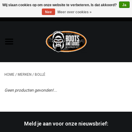
Wij slaan cookies op om onze website te verbeteren. Is dat akkoord?
Ja
Nee
Meer over cookies »
0 Artikelen - €0,00
Home
Bags & Packs
Bescherming
HOME
/
MERKEN
/
BOLLÉ
Kleding
Geen producten gevonden!...
Lampen
Messen & Multitools
Meld je aan voor onze nieuwsbrief:
Schoenen