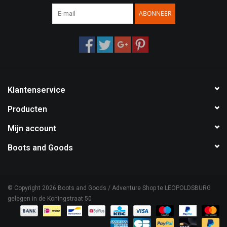
ABONNEER
Speelgoed
Survival
WAPENS
Klantenservice
Boots and Goods Blog !
Producten
Mijn account
Boots and Goods
© Copyright 2026 Boots and Goods / Adventure Shop te LEOPOLDSBURG
gelegen in de Koningstraat 50