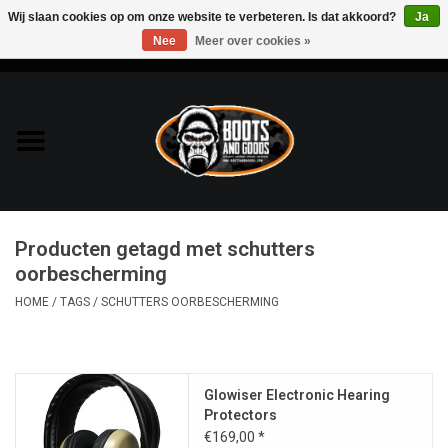
Wij slaan cookies op om onze website te verbeteren. Is dat akkoord?
Ja
Nee
Meer over cookies »
0 Artikelen - €0,00
Home
Bags & Packs
Bescherming
Producten getagd met schutters
Kleding
oorbescherming
HOME
/
TAGS
/
SCHUTTERS OORBESCHERMING
Lampen
Messen & Multitools
Glowiser Electronic Hearing
Protectors
Schoenen
€169,00 *